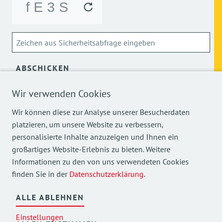
ABSCHICKEN
Wir verwenden Cookies
Über die Verarbeitung meiner personenbezogenen Daten
kann ich mich
hier
informieren.
Wir können diese zur Analyse unserer Besucherdaten
platzieren, um unsere Website zu verbessern,
personalisierte Inhalte anzuzeigen und Ihnen ein
großartiges Website-Erlebnis zu bieten. Weitere
Informationen zu den von uns verwendeten Cookies
finden Sie in der
Datenschutzerklärung
.
Mehr Einblicke in unsere Arbeit finden Sie auch auf
unseren Social Media Kanälen.
ALLE ABLEHNEN
Einstellungen