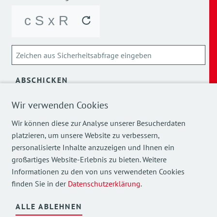
ABSCHICKEN
Wir verwenden Cookies
Über die Verarbeitung meiner personenbezogenen Daten
kann ich mich
hier
informieren.
Wir können diese zur Analyse unserer Besucherdaten
platzieren, um unsere Website zu verbessern,
personalisierte Inhalte anzuzeigen und Ihnen ein
großartiges Website-Erlebnis zu bieten. Weitere
Informationen zu den von uns verwendeten Cookies
finden Sie in der
Datenschutzerklärung
.
Mehr Einblicke in unsere Arbeit finden Sie auch auf
unseren Social Media Kanälen.
ALLE ABLEHNEN