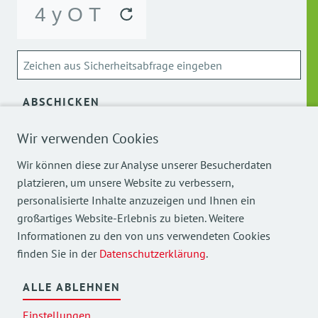
ABSCHICKEN
Wir verwenden Cookies
Über die Verarbeitung meiner personenbezogenen Daten
kann ich mich
hier
informieren.
Wir können diese zur Analyse unserer Besucherdaten
platzieren, um unsere Website zu verbessern,
personalisierte Inhalte anzuzeigen und Ihnen ein
großartiges Website-Erlebnis zu bieten. Weitere
Informationen zu den von uns verwendeten Cookies
finden Sie in der
Datenschutzerklärung
.
Mehr Einblicke in unsere Arbeit finden Sie auch auf
unseren Social Media Kanälen.
ALLE ABLEHNEN
Einstellungen