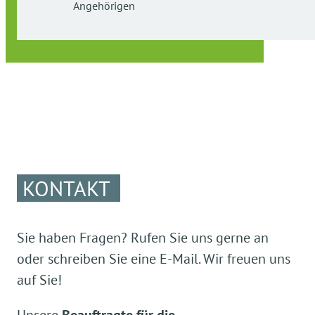
Angehörigen
Tel. 08861-2500-82
Email:
info@sz-pei.awo-obb.de
Fax: 08861-250039
KONTAKT
Sie haben Fragen? Rufen Sie uns gerne an
oder schreiben Sie eine E-Mail. Wir freuen uns
auf Sie!
Unsere
Beauftragte für die